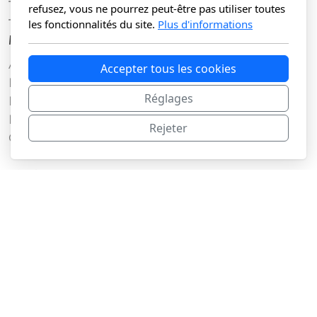
19A Rue du Chien Marin,
refusez, vous ne pourrez peut-être pas utiliser toutes
1000 Bruxelles
les fonctionnalités du site.
Plus d'informations
Menu principal
Accueil
Accepter tous les cookies
Nos services
Réglages
Nos clients
Nos offres
Rejeter
Contact
Légal
Conditions d'utilisation
Politique de confidentialité
© Copyright,
Tony da Silva
tous droits réservés