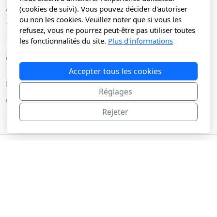
Accueil
(cookies de suivi). Vous pouvez décider d'autoriser
ou non les cookies. Veuillez noter que si vous les
Nos services
refusez, vous ne pourrez peut-être pas utiliser toutes
Nos clients
les fonctionnalités du site.
Plus d'informations
Nos offres
Contact
Accepter tous les cookies
Légal
Réglages
Conditions d'utilisation
Rejeter
Politique de confidentialité
© Copyright,
Tony da Silva
tous droits réservés