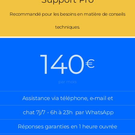
Recommandé pour les besoins en matière de conseils
techniques.
140
€
par mois
Assistance via téléphone, e‑mail et
chat 7j/7 - 6h à 23h par WhatsApp
Réponses garanties en 1 heure ouvrée